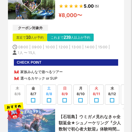
ドを遊ぶスペシャルツアー★送
5.00
(5)
迎・写真データ無料！！
¥8,000〜
クーポン対象外
10
239
直近で
人が予約
これまで
人以上が予約
08:00
09:00
10:00
12:00
13:00
14:00
15:00
1人 〜 15人
CHECK POINT
家族みんなで遊べるツアー
選べるカヤック or SUP
木
金
土
日
月
火
水
もっ
見る
8/6
8/7
8/8
8/9
8/10
8/11
8/12
【石垣島】ウミガメ見れなきゃ全
額返金★シュノーケリング『少人
数制で初心者大歓迎』体験時間