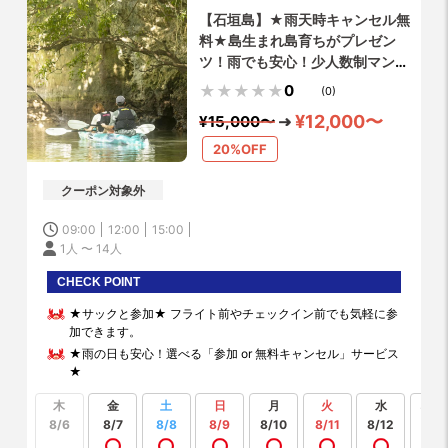
【石垣島】★雨天時キャンセル無
料★島生まれ島育ちがプレゼン
ツ！雨でも安心！少人数制マング
ローブカヤックツアー！写真デー
0
(0)
タ無料プレゼント！
¥12,000〜
¥15,000〜
20%OFF
クーポン対象外
09:00
12:00
15:00
1人 〜 14人
CHECK POINT
★サックと参加★ フライト前やチェックイン前でも気軽に参
加できます。
★雨の日も安心！選べる「参加 or 無料キャンセル」サービス
★
木
金
土
日
月
火
水
もっ
見る
8/6
8/7
8/8
8/9
8/10
8/11
8/12