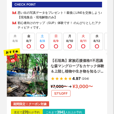
CHECK POINT
思い出の写真データをプレゼント！最後にLINEを交換しよう♪
【現地集合・現地解散のみ】
初心者向けのサップ（SUP）体験です！ のんびりとしたアク
ティビティです。
木
金
土
日
月
火
水
もっ
見る
8/6
8/7
8/8
8/9
8/10
8/11
8/12
【石垣島】家族応援価格‼️不思議
な森マングローブをカヤック体験
＆上陸し植物や生き物を知るジャ
ングル大冒険ツアー✨当日予約
4.97
(204)
OK❗️貸切りプラン有り❗️写真/動画
¥3,000〜
¥7,000〜
無料❗️シャワー更衣室完備❗️
57%OFF
期間限定！クーポン対象
270
3941
直近で
人が予約
これまで
人以上が予約