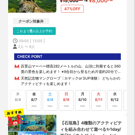
¥8,000〜
¥15,000〜
全て完備！
47%OFF
クーポン対象外
8
これまで
人以上が予約
09:00
13:00
2人 〜 8人
CHECK POINT
百景山マーペー標高282メートルの山、山頂に到着すると360
度の景色を楽しめます！ ※9合目から登るため片道約20分で
山頂に到着！
天然記念物マングローブ〔カヤックor SUP体験〕 どちらかの
アクティビティを楽しめます！
木
金
土
日
月
火
水
もっ
見る
8/6
8/7
8/8
8/9
8/10
8/11
8/12
【石垣島】4種類のアクティビテ
ィを組み合わせて遊べる✨1day/