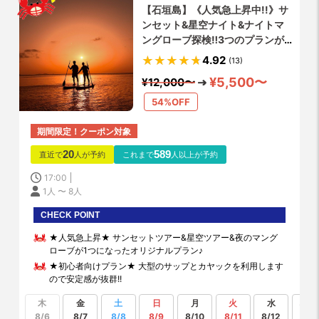
【石垣島】《人気急上昇中!!》サ
ンセット&星空ナイト&ナイトマ
ングローブ探検‼️3つのプランが
凝縮!!♪選んで遊ぶ【カヌーorサ
4.92
(13)
ップ】
¥5,500〜
¥12,000〜
54%OFF
期間限定！クーポン対象
20
589
直近で
人が予約
これまで
人以上が予約
17:00
1人 〜 8人
CHECK POINT
★人気急上昇★ サンセットツアー&星空ツアー&夜のマング
ローブが1つになったオリジナルプラン♪
★初心者向けプラン★ 大型のサップとカヤックを利用します
ので安定感が抜群!!
木
金
土
日
月
火
水
もっ
見る
8/6
8/7
8/8
8/9
8/10
8/11
8/12