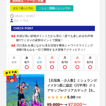
期間限定！クーポン対象
4
266
直近で
人が予約
これまで
人以上が予約
08:30
12:30
2人 〜 10人
CHECK POINT
水深が浅い砂地ポイントだから安心！誰でも楽しめるSUP体
験‼️ウミガメの産卵ポイントで開催！
川の流れを感じながら滝を目指す爽快シャワークライミング
体験‼️海も山も一日で満喫する大冒険アクティビティ！
木
金
土
日
月
火
水
もっ
見る
8/6
8/7
8/8
8/9
8/10
8/11
8/12
【石垣島・少人数】ミシュランガ
イド3つ星に認定《川平湾》クリ
アサップorクリアカヤック【SNS
特化型最新ドローン撮影】SNS映
5.00
(28)
え写真・動画取り放題‼︎
¥7,000〜
¥9,000〜