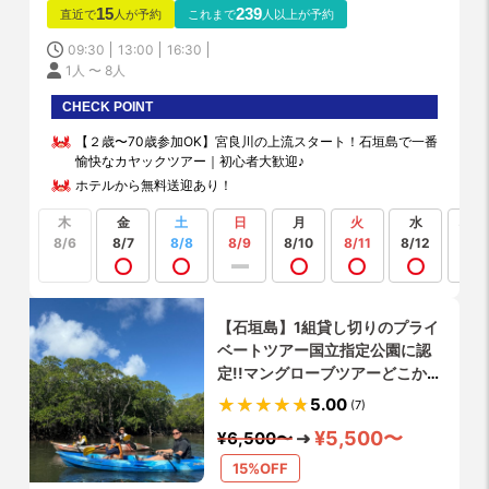
15
239
直近で
人が予約
これまで
人以上が予約
09:30
13:00
16:30
1人 〜 8人
CHECK POINT
【２歳〜70歳参加OK】宮良川の上流スタート！石垣島で一番
愉快なカヤックツアー｜初心者大歓迎♪
ホテルから無料送迎あり！
木
金
土
日
月
火
水
もっ
見る
8/6
8/7
8/8
8/9
8/10
8/11
8/12
【石垣島】1組貸し切りのプライ
ベートツアー国立指定公園に認
定!!マングローブツアーどこから
でも送迎無料!!【写真データ無
5.00
(7)
料!!】選べるカヤックorサップ
¥5,500〜
¥6,500〜
15%OFF