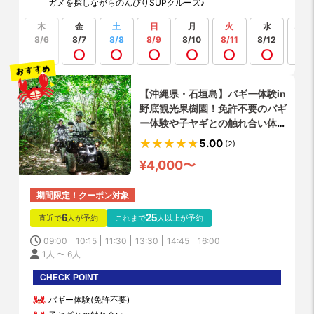
ガメを探しながらのんびりSUPクルーズ♪
木
金
土
日
月
火
水
もっ
見る
8/6
8/7
8/8
8/9
8/10
8/11
8/12
【沖縄県・石垣島】バギー体験in
野底観光果樹園！免許不要のバギ
ー体験や子ヤギとの触れ合い体
験！
5.00
(2)
¥4,000〜
期間限定！クーポン対象
6
25
直近で
人が予約
これまで
人以上が予約
09:00
10:15
11:30
13:30
14:45
16:00
1人 〜 6人
CHECK POINT
バギー体験(免許不要)