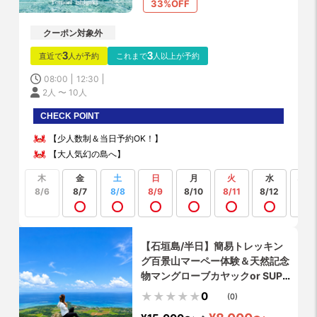
33%OFF
クーポン対象外
3
3
直近で
人が予約
これまで
人以上が予約
08:00
12:30
2人 〜 10人
CHECK POINT
【少人数制＆当日予約OK！】
【大人気幻の島へ】
木
金
土
日
月
火
水
もっ
見る
8/6
8/7
8/8
8/9
8/10
8/11
8/12
【石垣島/半日】簡易トレッキン
グ百景山マーペー体験＆天然記念
物マングローブカヤックor SUP
体験✨写真・動画無料プレゼン
0
(0)
ト！シャワー・更衣室・お手洗い