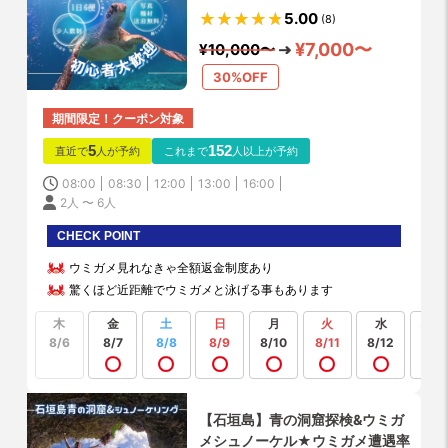
1.5時間(写真データ・機材・送迎
5.00
(8)
無料)
¥7,000〜
¥10,000〜
30%OFF
期間限定！クーポン対象
5
152
直近で
人が予約
これまで
人以上が予約
08:00
08:30
12:00
13:00
16:00
2人 〜 6人
CHECK POINT
ウミガメ見れなきゃ全額返金制度あり
驚くほど近距離でウミガメと泳げる事もあります
木
金
土
日
月
火
水
もっ
見る
8/6
8/7
8/8
8/9
8/10
8/11
8/12
【石垣島】青の洞窟探検&ウミガ
メシュノーケル★ウミガメ遭遇率