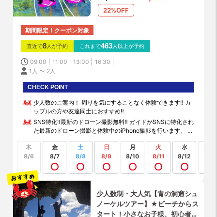
22%OFF
期間限定！クーポン対象
8
463
直近で
人が予約
これまで
人以上が予約
09:00
11:00
13:00
16:30
1人 〜 2人
CHECK POINT
少人数のご案内！ 周りを気にすることなく体験できます‼︎ カ
ップルの方や友達同士におすすめ‼︎
SNS特化‼︎最新のドローン撮影無料‼︎ ガイドがSNSに特化され
た最新のドローン撮影と体験中のiPhone撮影を行います。 体
験時間内の写真撮り放題‼︎（このように撮って欲しいなど）
木
金
土
日
月
火
水
スタッフが頑張ります‼︎（水中写真不可）
もっ
見る
8/6
8/7
8/8
8/9
8/10
8/11
8/12
少人数制・大人気【青の洞窟シュ
ノーケルツアー】★ビーチからス
タート！小さなお子様、初心者大