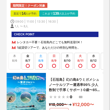
期間限定！クーポン対象
14
139
直近で
人が予約
これまで
人以上が予約
09:00
11:00
13:30
16:30
1人 〜 8人
CHECK POINT
レンタカー不要！石垣島内どこでも無料送迎OK！
1組貸切ツアーで、あなただけの特別な時間を。
木
金
土
日
月
火
水
もっ
見る
8/6
8/7
8/8
8/9
8/10
8/11
8/12
【石垣島】幻の島&ウミガメシュ
ノーケルツアー遭遇率99% 少人
数制で手厚くサポート0歳〜85歳
OK（当日予約・送迎・写真や動
0
(0)
画プレゼント)
¥12,000〜
¥18,000〜