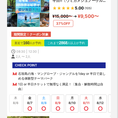
半日‼️〔ウミガメシュノーケル・
カヌー・SUP・滝遊び〕初心者や
5.00
(105)
家族に大人気‼️出入り時間自由‼️
¥9,500〜
¥15,000〜
写真・動画データ無料♪
37%OFF
期間限定！クーポン対象
160
2868
直近で
人が予約
これまで
人以上が予約
08:30
12:30
2人 〜 2人
CHECK POINT
石垣島の海・マングローブ・ジャングルを1day or 半日で楽し
める体験型テーマパーク
1日 or 半日チケットで無理なく満足！〔集合・解散時間は自
由〕
木
金
土
日
月
火
水
もっ
見る
8/6
8/7
8/8
8/9
8/10
8/11
8/12