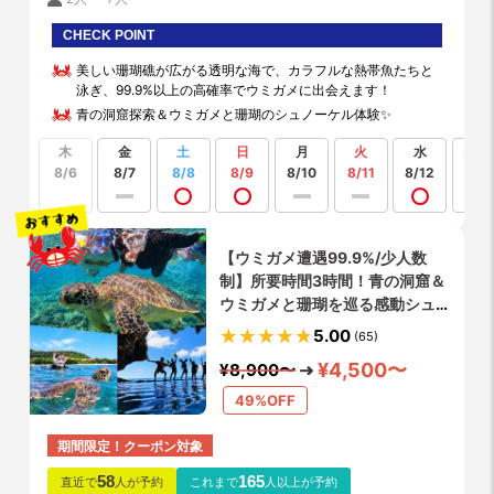
CHECK POINT
美しい珊瑚礁が広がる透明な海で、カラフルな熱帯魚たちと
泳ぎ、99.9%以上の高確率でウミガメに出会えます！
青の洞窟探索＆ウミガメと珊瑚のシュノーケル体験✨
木
金
土
日
月
火
水
もっ
見る
8/6
8/7
8/8
8/9
8/10
8/11
8/12
【ウミガメ遭遇99.9%/少人数
制】所要時間3時間！青の洞窟＆
ウミガメと珊瑚を巡る感動シュノ
ーケル☆当日OK✨貸切可
5.00
(65)
✨GoPro4K写真・動画無料✨シ
¥4,500〜
¥8,900〜
ャワー更衣室無料で完備✨
49%OFF
期間限定！クーポン対象
58
165
直近で
人が予約
これまで
人以上が予約