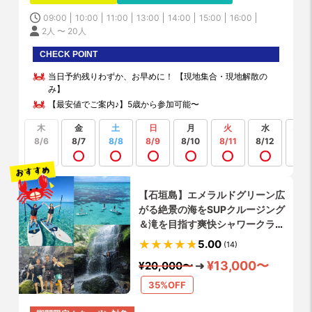
09:00
10:00
11:00
13:00
14:00
15:00
16:00
2人 〜 20人
CHECK POINT
当日予約残りわずか、お早めに！ 【現地集合・現地解散の
み】
【最安値でご案内♪】5歳から参加可能〜
木
金
土
日
月
火
水
もっ
見る
8/6
8/7
8/8
8/9
8/10
8/11
8/12
【石垣島】エメラルドグリーン広
がる絶景の海をSUPクルージング
＆滝を目指す爽快シャワークライ
ミング体験✨〔所要約4時間〕シ
5.00
(14)
ャワー・更衣室・お手洗い・完
¥13,000〜
¥20,000〜
備‼️写真や動画データ無料 ♪ 参加
者9割が初体験
35%OFF