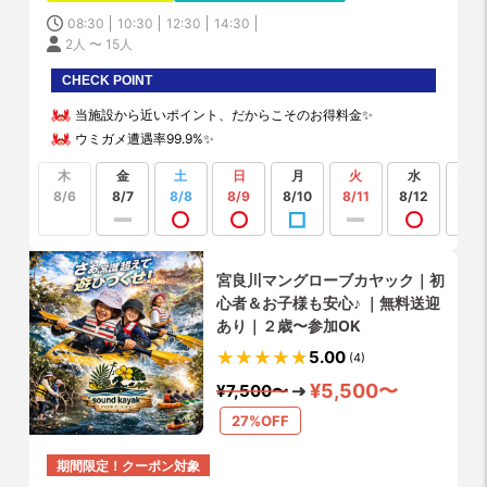
08:30
10:30
12:30
14:30
2人 〜 15人
CHECK POINT
当施設から近いポイント、だからこそのお得料金✨
ウミガメ遭遇率99.9%✨
木
金
土
日
月
火
水
もっ
見る
8/6
8/7
8/8
8/9
8/10
8/11
8/12
宮良川マングローブカヤック｜初
心者＆お子様も安心♪ ｜無料送迎
あり｜２歳〜参加OK
5.00
(4)
¥5,500〜
¥7,500〜
27%OFF
期間限定！クーポン対象