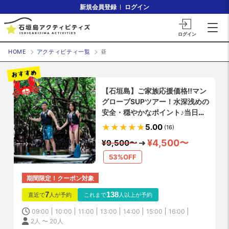
新規会員登録
ログイン
ログイン
HOME
アクティビティ一覧
昼
【石垣島】ご家族応援価格‼️マン
グローブSUPツアー！水深浅めの
安全・穏やかなポイント♪当日予
約OK！石垣島の亜熱帯ならでは
5.00
(16)
の動植物と出会う冒険ツアー♪途
¥4,500〜
¥9,500〜
中上陸し探索付き♪
53%OFF
期間限定！クーポン対象
7
138
直近で
人が予約
これまで
人以上が予約
09:00
10:00
11:00
13:00
14:00
15:00
16:00
2人 〜 20人