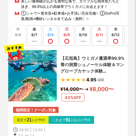
美しい珊瑚礁が広がる透明な海で、カラフルな熱帯魚たちと
泳ぎ、99.9%以上の高確率でウミガメに出会えます！
①シャワー更衣室•駐車場•お手洗い完全完備✨ ②GoPro写
真/動画•機材レンタル全て込み〔無料〕✨
木
金
土
日
月
火
水
もっ
見る
8/6
8/7
8/8
8/9
8/10
8/11
8/12
【石垣島】ウミガメ遭遇率99.9%
青の洞窟シュノーケル体験＆マン
グローブカヤック体験
✨GoPro4K写真・動画撮影無料
4.95
(20)
プレゼント✨シャワー・更衣室・
¥8,000〜
¥14,000〜
お手洗い完備✨
43%OFF
期間限定！クーポン対象
21
91
直近で
人が予約
これまで
人以上が予約
08:30
13:00
2人 〜 7人