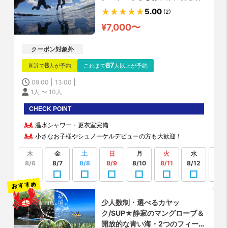
歓迎★ウミガメにも会えるかも？
5.00
(2)
送迎・写真データ無料！
¥7,000〜
クーポン対象外
8
87
直近で
人が予約
これまで
人以上が予約
09:00
13:00
1人 〜 10人
CHECK POINT
温水シャワー・更衣室完備
小さなお子様やシュノーケルデビューの方も大歓迎！
木
金
土
日
月
火
水
もっ
見る
8/6
8/7
8/8
8/9
8/10
8/11
8/12
少人数制・選べるカヤッ
ク/SUP★静寂のマングローブ＆
開放的な青い海・2つのフィール