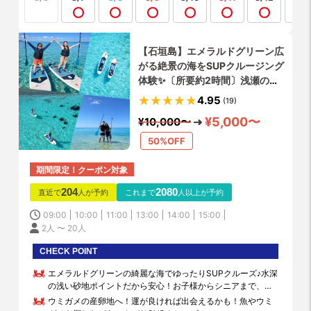
【石垣島】エメラルドグリーン広
がる絶景の海をSUPクルージング
体験✨〔所要約2時間〕浅瀬の砂
地にあるウミガメの産卵ポイント
4.95
(19)
で開催‼️シャワー・更衣室・お手
¥5,000〜
¥10,000〜
洗い全て完備！写真動画データ無
料お渡し！
50%OFF
期間限定！クーポン対象
204
2080
直近で
人が予約
これまで
人以上が予約
09:00
10:00
11:00
13:00
14:00
15:00
2人 〜 20人
CHECK POINT
エメラルドグリーンの綺麗な海でゆったりSUPクルーズ♪水深
の浅い砂地ポイントだから安心！お子様からシニアまで、初
心者でも気軽に楽しめます！
ウミガメの産卵地へ！運が良ければ出会えるかも！魚やウミ