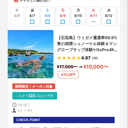
子ヤギとの触れ合い
木
金
土
日
月
火
水
もっ
見る
8/6
8/7
8/8
8/9
8/10
8/11
8/12
【石垣島】ウミガメ遭遇率99.9%
青の洞窟シュノーケル体験＆マン
グローブサップ体験✨GoPro4K
写真・動画撮影無料プレゼント✨
4.97
(38)
シャワー・更衣室・お手洗い完備
¥10,000〜
¥17,000〜
✨
41%OFF
期間限定！クーポン対象
115
これまで
人以上が予約
08:30
2人 〜 8人
CHECK POINT