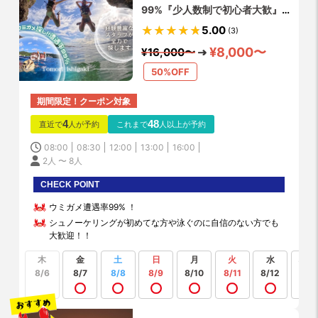
99%『少人数制で初心者大歓』体
験時間1.5時間/写真・機材・送迎
5.00
(3)
無料
¥8,000〜
¥16,000〜
50%OFF
期間限定！クーポン対象
4
48
直近で
人が予約
これまで
人以上が予約
08:00
08:30
12:00
13:00
16:00
2人 〜 8人
CHECK POINT
ウミガメ遭遇率99% ！
シュノーケリングが初めてな方や泳ぐのに自信のない方でも
大歓迎！！
木
金
土
日
月
火
水
もっ
見る
8/6
8/7
8/8
8/9
8/10
8/11
8/12