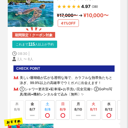
写真・動画撮影無料プレゼント✨
4.97
(38)
シャワー・更衣室・お手洗い完備
¥10,000〜
¥17,000〜
✨
41%OFF
期間限定！クーポン対象
115
これまで
人以上が予約
08:30
2人 〜 8人
CHECK POINT
美しい珊瑚礁が広がる透明な海で、カラフルな熱帯魚たちと
泳ぎ、99.9%以上の高確率でウミガメに出会えます！
①シャワー更衣室•駐車場•お手洗い完全完備✨ ②GoPro写
真/動画•機材レンタル全て込み〔無料〕✨
木
金
土
日
月
火
水
もっ
見る
8/6
8/7
8/8
8/9
8/10
8/11
8/12