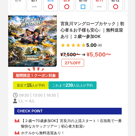
8/6
8/7
8/8
8/9
8/10
8/11
8/12
宮良川マングローブカヤック｜初
心者＆お子様も安心♪ ｜無料送迎
あり｜２歳〜参加OK
5.00
(4)
¥5,500〜
¥7,500〜
27%OFF
期間限定！クーポン対象
15
239
直近で
人が予約
これまで
人以上が予約
09:30
13:00
16:30
1人 〜 8人
CHECK POINT
【２歳〜70歳参加OK】宮良川の上流スタート！石垣島で一番
愉快なカヤックツアー｜初心者大歓迎♪
ホテルから無料送迎あり！