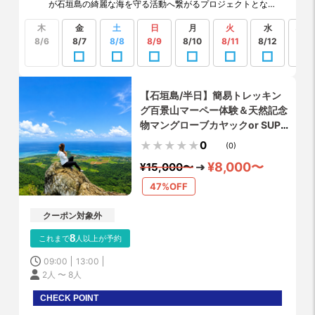
が石垣島の綺麗な海を守る活動へ繋がるプロジェクトとなっ
ております ♩
木
金
土
日
月
火
水
もっ
見る
8/6
8/7
8/8
8/9
8/10
8/11
8/12
【石垣島/半日】簡易トレッキン
グ百景山マーペー体験＆天然記念
物マングローブカヤックor SUP
体験✨写真・動画無料プレゼン
0
(0)
ト！シャワー・更衣室・お手洗い
¥8,000〜
¥15,000〜
全て完備！
47%OFF
クーポン対象外
8
これまで
人以上が予約
09:00
13:00
2人 〜 8人
CHECK POINT