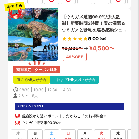
【ウミガメ遭遇99.9%/少人数
制】所要時間3時間！青の洞窟＆
ウミガメと珊瑚を巡る感動シュノ
ーケル☆当日OK✨貸切可
5.00
(65)
✨GoPro4K写真・動画無料✨シ
¥4,500〜
¥8,900〜
ャワー更衣室無料で完備✨
49%OFF
期間限定！クーポン対象
58
165
直近で
人が予約
これまで
人以上が予約
08:30
10:30
12:30
14:30
2人 〜 15人
CHECK POINT
当施設から近いポイント、だからこそのお得料金✨
ウミガメ遭遇率99.9%✨
木
金
土
日
月
火
水
もっ
見る