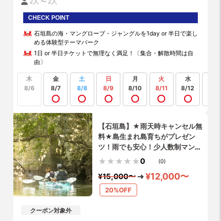
2人 〜 2人
CHECK POINT
石垣島の海・マングローブ・ジャングルを1day or 半日で楽し
める体験型テーマパーク
1日 or 半日チケットで無理なく満足！〔集合・解散時間は自
由〕
木
金
土
日
月
火
水
もっ
見る
8/6
8/7
8/8
8/9
8/10
8/11
8/12
【石垣島】★雨天時キャンセル無
料★島生まれ島育ちがプレゼン
ツ！雨でも安心！少人数制マング
ローブカヤックツアー！写真デー
0
(0)
タ無料プレゼント！
¥12,000〜
¥15,000〜
20%OFF
クーポン対象外