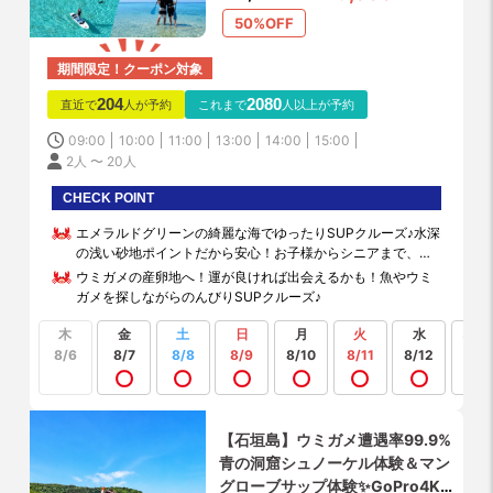
料お渡し！
50%OFF
期間限定！クーポン対象
204
2080
直近で
人が予約
これまで
人以上が予約
09:00
10:00
11:00
13:00
14:00
15:00
2人 〜 20人
CHECK POINT
エメラルドグリーンの綺麗な海でゆったりSUPクルーズ♪水深
の浅い砂地ポイントだから安心！お子様からシニアまで、初
心者でも気軽に楽しめます！
ウミガメの産卵地へ！運が良ければ出会えるかも！魚やウミ
ガメを探しながらのんびりSUPクルーズ♪
木
金
土
日
月
火
水
もっ
見る
8/6
8/7
8/8
8/9
8/10
8/11
8/12
【石垣島】ウミガメ遭遇率99.9%
青の洞窟シュノーケル体験＆マン
グローブサップ体験✨GoPro4K