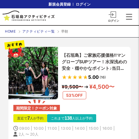
新規会員登録
ログイン
ログイン
HOME
アクティビティ一覧
早朝
【石垣島】ご家族応援価格‼️マン
グローブSUPツアー！水深浅めの
安全・穏やかなポイント♪当日予
約OK！石垣島の亜熱帯ならでは
5.00
(16)
の動植物と出会う冒険ツアー♪途
¥4,500〜
¥9,500〜
中上陸し探索付き♪
53%OFF
期間限定！クーポン対象
7
138
直近で
人が予約
これまで
人以上が予約
09:00
10:00
11:00
13:00
14:00
15:00
16:00
2人 〜 20人