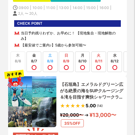
09:00
10:00
11:00
13:00
14:00
15:00
16:00
2人 〜 20人
CHECK POINT
当日予約残りわずか、お早めに！ 【現地集合・現地解散の
み】
【最安値でご案内♪】5歳から参加可能〜
木
金
土
日
月
火
水
もっ
見る
8/6
8/7
8/8
8/9
8/10
8/11
8/12
【石垣島】エメラルドグリーン広
がる絶景の海をSUPクルージング
＆滝を目指す爽快シャワークライ
ミング体験✨〔所要約4時間〕シ
5.00
(14)
ャワー・更衣室・お手洗い・完
¥13,000〜
¥20,000〜
備‼️写真や動画データ無料 ♪ 参加
者9割が初体験
35%OFF