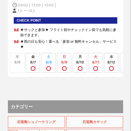
09:00
12:00
15:00
1人 〜 14人
CHECK POINT
★サックと参加★ フライト前やチェックイン前でも気軽に参
加できます。
★雨の日も安心！選べる「参加 or 無料キャンセル」サービス
★
木
金
土
日
月
火
水
もっ
見る
8/6
8/7
8/8
8/9
8/10
8/11
8/12
カテゴリー
石垣島シュノーケリング
石垣島カヤック