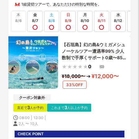
1組貸切ツアーで、あなただけの特別な時間を。
木
金
土
日
月
火
水
もっ
見る
8/6
8/7
8/8
8/9
8/10
8/11
8/12
【石垣島】幻の島&ウミガメシュ
ノーケルツアー遭遇率99% 少人
数制で手厚くサポート0歳〜85歳
OK（当日予約・送迎・写真や動
0
(0)
画プレゼント)
¥12,000〜
¥18,000〜
33%OFF
クーポン対象外
3
3
直近で
人が予約
これまで
人以上が予約
08:00
12:30
2人 〜 10人
CHECK POINT