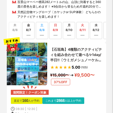
百景山マーペー標高282メートルの山、山頂に到着すると360
度の景色を楽しめます！ ※9合目から登るため片道約20分で
山頂に到着！
天然記念物マングローブ〔カヤックor SUP体験〕 どちらかの
アクティビティを楽しめます！
木
金
土
日
月
火
水
もっ
見る
8/6
8/7
8/8
8/9
8/10
8/11
8/12
【石垣島】4種類のアクティビテ
ィを組み合わせて遊べる✨1day/
半日‼️〔ウミガメシュノーケル・
カヌー・SUP・滝遊び〕初心者や
5.00
(105)
家族に大人気‼️出入り時間自由‼️
¥9,500〜
¥15,000〜
写真・動画データ無料♪
37%OFF
期間限定！クーポン対象
160
2868
直近で
人が予約
これまで
人以上が予約
08:30
12:30