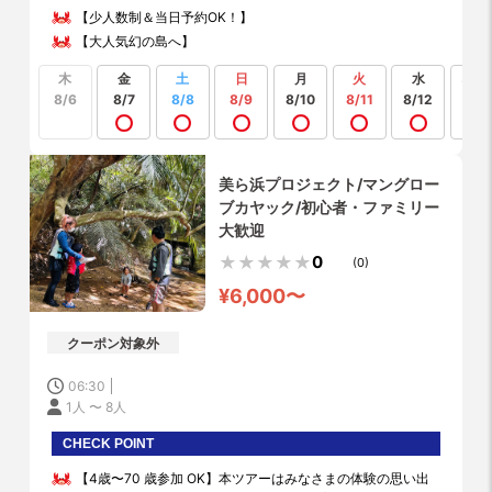
【少人数制＆当日予約OK！】
【大人気幻の島へ】
木
金
土
日
月
火
水
もっ
見る
8/6
8/7
8/8
8/9
8/10
8/11
8/12
美ら浜プロジェクト/マングロー
ブカヤック/初心者・ファミリー
大歓迎
0
(0)
¥6,000〜
クーポン対象外
06:30
1人 〜 8人
CHECK POINT
【4歳〜70 歳参加 OK】本ツアーはみなさまの体験の思い出