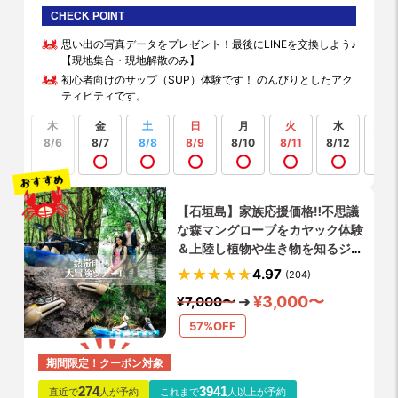
CHECK POINT
思い出の写真データをプレゼント！最後にLINEを交換しよう♪
【現地集合・現地解散のみ】
初心者向けのサップ（SUP）体験です！ のんびりとしたアク
ティビティです。
木
金
土
日
月
火
水
もっ
見る
8/6
8/7
8/8
8/9
8/10
8/11
8/12
【石垣島】家族応援価格‼️不思議
な森マングローブをカヤック体験
＆上陸し植物や生き物を知るジャ
ングル大冒険ツアー✨当日予約
4.97
(204)
OK❗️貸切りプラン有り❗️写真/動画
¥3,000〜
¥7,000〜
無料❗️シャワー更衣室完備❗️
57%OFF
期間限定！クーポン対象
274
3941
直近で
人が予約
これまで
人以上が予約