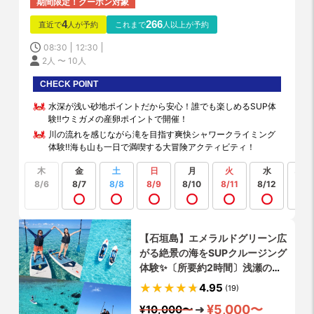
期間限定！クーポン対象
4
266
直近で
人が予約
これまで
人以上が予約
08:30
12:30
2人 〜 10人
CHECK POINT
水深が浅い砂地ポイントだから安心！誰でも楽しめるSUP体
験‼️ウミガメの産卵ポイントで開催！
川の流れを感じながら滝を目指す爽快シャワークライミング
体験‼️海も山も一日で満喫する大冒険アクティビティ！
木
金
土
日
月
火
水
もっ
見る
8/6
8/7
8/8
8/9
8/10
8/11
8/12
【石垣島】エメラルドグリーン広
がる絶景の海をSUPクルージング
体験✨〔所要約2時間〕浅瀬の砂
地にあるウミガメの産卵ポイント
4.95
(19)
で開催‼️シャワー・更衣室・お手
¥5,000〜
¥10,000〜
洗い全て完備！写真動画データ無