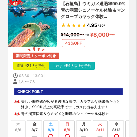
【石垣島】ウミガメ遭遇率99.9%
青の洞窟シュノーケル体験＆マン
グローブカヤック体験
✨GoPro4K写真・動画撮影無料
4.95
(20)
プレゼント✨シャワー・更衣室・
¥8,000〜
¥14,000〜
お手洗い完備✨
43%OFF
期間限定！クーポン対象
21
91
直近で
人が予約
これまで
人以上が予約
08:30
13:00
2人 〜 7人
CHECK POINT
美しい珊瑚礁が広がる透明な海で、カラフルな熱帯魚たちと
泳ぎ、99.9%以上の高確率でウミガメに出会えます！
青の洞窟探索＆ウミガメと珊瑚のシュノーケル体験✨
木
金
土
日
月
火
水
もっ
見る
8/6
8/7
8/8
8/9
8/10
8/11
8/12