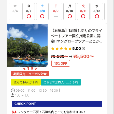
木
金
土
日
月
火
水
もっ
見る
8/6
8/7
8/8
8/9
8/10
8/11
8/12
【石垣島】1組貸し切りのプライ
ベートツアー国立指定公園に認
定!!マングローブツアーどこから
でも送迎無料!!【写真データ無
5.00
(7)
料!!】選べるカヤックorサップ
¥5,500〜
¥6,500〜
15%OFF
期間限定！クーポン対象
14
139
直近で
人が予約
これまで
人以上が予約
09:00
11:00
13:30
16:30
1人 〜 8人
CHECK POINT
レンタカー不要！石垣島内どこでも無料送迎OK！